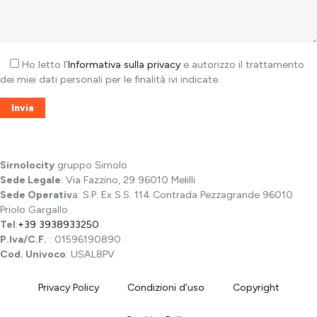
Ho letto l'
Informativa sulla privacy
e autorizzo il trattamento
dei miei dati personali per le finalità ivi indicate.
Sirnolocity
gruppo Sirnolo
Sede Legale
: Via Fazzino, 29 96010 Melilli
Sede Operativ
a: S.P. Ex S.S. 114 Contrada Pezzagrande 96010
Priolo Gargallo
Tel
:
+39 3938933250
P.Iva/C.F.
: 01596190890
Cod. Univoco
: USAL8PV
Privacy Policy
Condizioni d’uso
Copyright