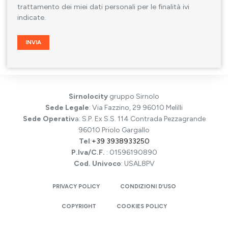
trattamento dei miei dati personali per le finalità ivi
indicate.
Sirnolocity
gruppo Sirnolo
Sede Legale
: Via Fazzino, 29 96010 Melilli
Sede Operativ
a: S.P. Ex S.S. 114 Contrada Pezzagrande
96010 Priolo Gargallo
Tel
:
+39 3938933250
P.Iva/C.F.
: 01596190890
Cod. Univoco
: USAL8PV
PRIVACY POLICY
CONDIZIONI D’USO
COPYRIGHT
COOKIES POLICY