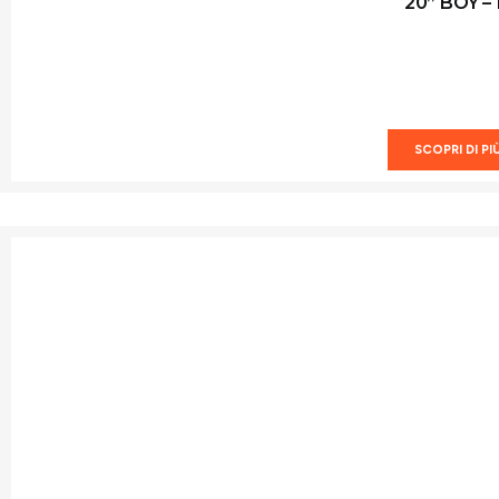
20” BOY – 
SCOPRI DI PI