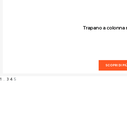
Trapano a colonna
SCOPRI DI PI
1
…
3
4
5